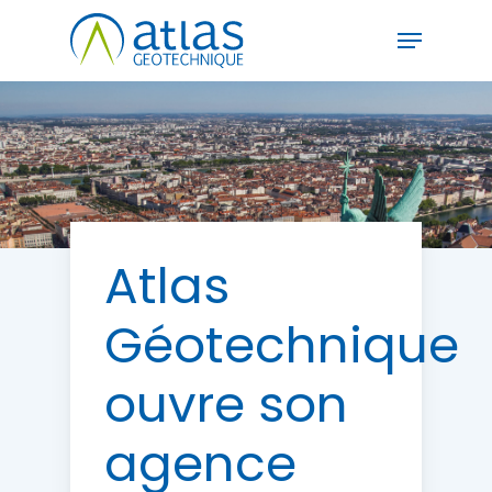
Skip
Menu
to
main
Close
content
Menu
Atlas
Géotechnique
ouvre
son
agence