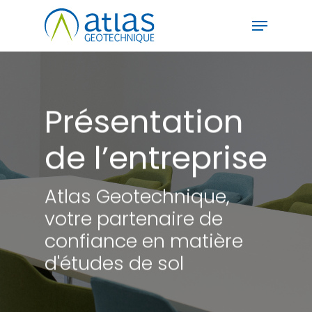
Skip
Menu
to
main
Close
content
Menu
Présentation
de l’entreprise
Atlas Geotechnique,
votre partenaire de
confiance en matière
d'études de sol