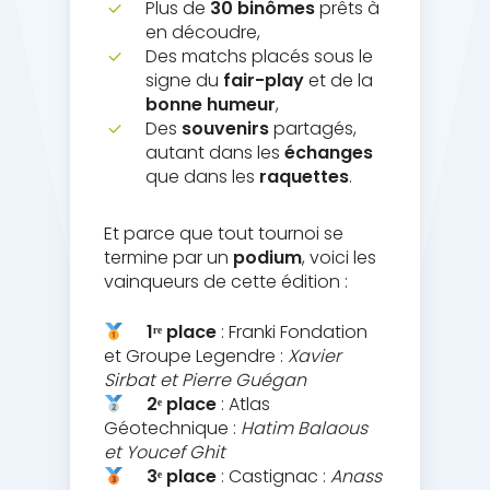
Plus de
30 binômes
prêts à
en découdre,
Des matchs placés sous le
signe du
fair-play
et de la
bonne humeur
,
Des
souvenirs
partagés,
autant dans les
échanges
que dans les
raquettes
.
Et parce que tout tournoi se
termine par un
podium
, voici les
vainqueurs de cette édition :
1ʳᵉ place
: Franki Fondation
et Groupe Legendre :
Xavier
Sirbat et Pierre Guégan
2ᵉ place
: Atlas
Géotechnique :
Hatim Balaous
et Youcef Ghit
3ᵉ place
: Castignac :
Anass